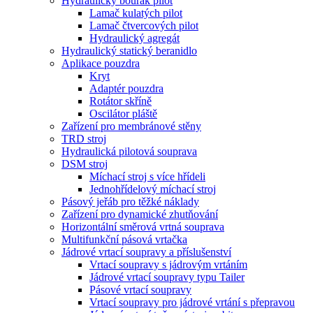
Hydraulický bourák pilot
Lamač kulatých pilot
Lamač čtvercových pilot
Hydraulický agregát
Hydraulický statický beranidlo
Aplikace pouzdra
Kryt
Adaptér pouzdra
Rotátor skříně
Oscilátor pláště
Zařízení pro membránové stěny
TRD stroj
Hydraulická pilotová souprava
DSM stroj
Míchací stroj s více hřídeli
Jednohřídelový míchací stroj
Pásový jeřáb pro těžké náklady
Zařízení pro dynamické zhutňování
Horizontální směrová vrtná souprava
Multifunkční pásová vrtačka
Jádrové vrtací soupravy a příslušenství
Vrtací soupravy s jádrovým vrtáním
Jádrové vrtací soupravy typu Tailer
Pásové vrtací soupravy
Vrtací soupravy pro jádrové vrtání s přepravou