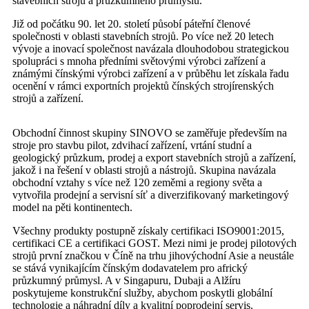
stavebních strojů a průzkumného průmyslu.
Již od počátku 90. let 20. století působí páteřní členové
společnosti v oblasti stavebních strojů. Po více než 20 letech
vývoje a inovací společnost navázala dlouhodobou strategickou
spolupráci s mnoha předními světovými výrobci zařízení a
známými čínskými výrobci zařízení a v průběhu let získala řadu
ocenění v rámci exportních projektů čínských strojírenských
strojů a zařízení.
Obchodní činnost skupiny SINOVO se zaměřuje především na
stroje pro stavbu pilot, zdvihací zařízení, vrtání studní a
geologický průzkum, prodej a export stavebních strojů a zařízení,
jakož i na řešení v oblasti strojů a nástrojů. Skupina navázala
obchodní vztahy s více než 120 zeměmi a regiony světa a
vytvořila prodejní a servisní síť a diverzifikovaný marketingový
model na pěti kontinentech.
Všechny produkty postupně získaly certifikaci ISO9001:2015,
certifikaci CE a certifikaci GOST. Mezi nimi je prodej pilotových
strojů první značkou v Číně na trhu jihovýchodní Asie a neustále
se stává vynikajícím čínským dodavatelem pro africký
průzkumný průmysl. A v Singapuru, Dubaji a Alžíru
poskytujeme konstrukční služby, abychom poskytli globální
technologie a náhradní díly a kvalitní poprodejní servis.