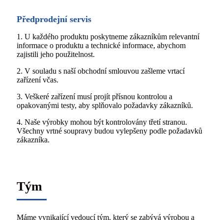
servis
Servis v rámci prodeje
oduktu poskytneme zákazníkům relevantní
1. Budeme věnovat velkou 
duktu a technické informace, abychom
našich zákazníků. Obvykle 
žitelnost.
kontaktu a čas od času je n
aší obchodní smlouvou zašleme vrtací
2. Ve prospěch našich zákaz
3. Naše dodací lhůta není dl
ní musí projít přísnou kontrolou a
Pokud je třeba produkt vyle
ty, aby splňovalo požadavky zákazníků.
dodací lhůta se prodlužuje.
mohou být kontrolovány třetí stranou.
oupravy budou vylepšeny podle požadavků
Tým
Máme vynikající vedoucí tým, který se zabývá výrobou a
prodejem stavebních strojů a zařízení již více než 30 let.
Zkušený tým zahraničního obchodu a profesionální