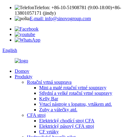
Telefon: +86-10-51908781 (9:00-18:00)
+86-
13801057171 (jindy)
E-mail: info@sinovogroup.com
English
Domov
Produkty
Rotační vrtná souprava
Mini a malé rotační vrtné soupravy
Střední a velké rotační vrtné soupravy
Kelly Bar
Vrtací nástroje s lopatou, vrtákem atd.
Zuby a válečky atd.
CFA stroj
Elektrický chodící stroj CFA
Elektrický pásový CFA stroj
CF vrtáky