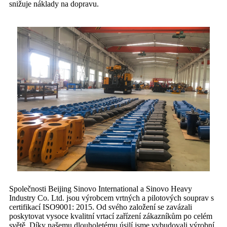
snižuje náklady na dopravu.
Společnosti Beijing Sinovo International a Sinovo Heavy
Industry Co. Ltd. jsou výrobcem vrtných a pilotových souprav s
certifikací ISO9001: 2015. Od svého založení se zavázali
poskytovat vysoce kvalitní vrtací zařízení zákazníkům po celém
světě. Díky našemu dlouholetému úsilí jsme vybudovali výrobní