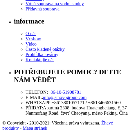
informace
O nás
Vr show
Video
Často kladené otázky
Prohlídka továrny
Kontaktujte nás
POTŘEBUJETE POMOC? DEJTE
NÁM VĚDĚT
TELEFON:
+86-10-51908781
E-MAIL:
info@sinovogroup.com
WHATSAPP:
+8613801057171 / +8613466631560
PŘIDAT:
Apartmá 2308, budova Huatengbeitang, č. 37
Nanmofang Road, čtvrť Chaoyang, město Peking. Čína
© Copyright - 2010-2021: Všechna práva vyhrazena.
Žhavé
produkty
-
Mapa stránek
Hliněný vrták
,
Propletený Kelly Bar
,
Pilotní stroj
,
Vyvrtávací stroj
,
Vrtané piloty
,
Rotační vrtací souprava
,