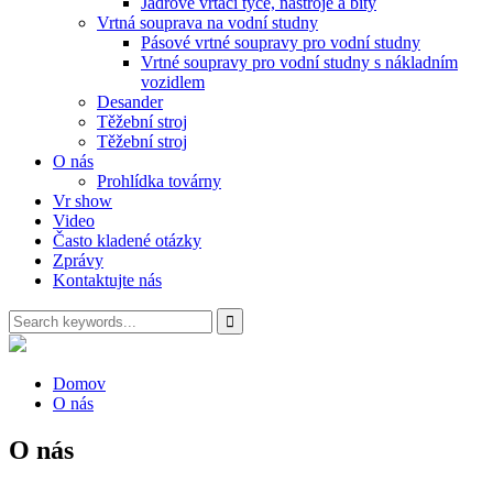
Jádrové vrtací tyče, nástroje a bity
Vrtná souprava na vodní studny
Pásové vrtné soupravy pro vodní studny
Vrtné soupravy pro vodní studny s nákladním
vozidlem
Desander
Těžební stroj
Těžební stroj
O nás
Prohlídka továrny
Vr show
Video
Často kladené otázky
Zprávy
Kontaktujte nás
Domov
O nás
O nás