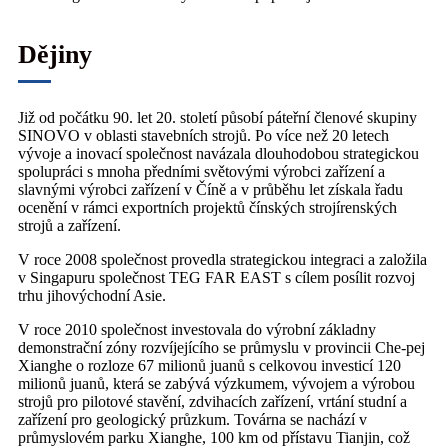
Dějiny
Již od počátku 90. let 20. století působí páteřní členové skupiny
SINOVO v oblasti stavebních strojů. Po více než 20 letech
vývoje a inovací společnost navázala dlouhodobou strategickou
spolupráci s mnoha předními světovými výrobci zařízení a
slavnými výrobci zařízení v Číně a v průběhu let získala řadu
ocenění v rámci exportních projektů čínských strojírenských
strojů a zařízení.
V roce 2008 společnost provedla strategickou integraci a založila
v Singapuru společnost TEG FAR EAST s cílem posílit rozvoj
trhu jihovýchodní Asie.
V roce 2010 společnost investovala do výrobní základny
demonstrační zóny rozvíjejícího se průmyslu v provincii Che-pej
Xianghe o rozloze 67 milionů juanů s celkovou investicí 120
milionů juanů, která se zabývá výzkumem, vývojem a výrobou
strojů pro pilotové stavění, zdvihacích zařízení, vrtání studní a
zařízení pro geologický průzkum. Továrna se nachází v
průmyslovém parku Xianghe, 100 km od přístavu Tianjin, což