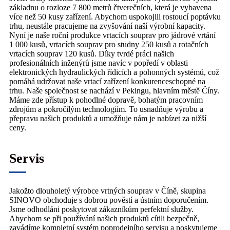
základnu o rozloze 7 800 metrů čtverečních, která je vybavena
více než 50 kusy zařízení. Abychom uspokojili rostoucí poptávku
trhu, neustále pracujeme na zvyšování naší výrobní kapacity.
Nyní je naše roční produkce vrtacích souprav pro jádrové vrtání
1 000 kusů, vrtacích souprav pro studny 250 kusů a rotačních
vrtacích souprav 120 kusů. Díky tvrdé práci našich
profesionálních inženýrů jsme navíc v popředí v oblasti
elektronických hydraulických řídicích a pohonných systémů, což
pomáhá udržovat naše vrtací zařízení konkurenceschopné na
trhu. Naše společnost se nachází v Pekingu, hlavním městě Číny.
Máme zde přístup k pohodlné dopravě, bohatým pracovním
zdrojům a pokročilým technologiím. To usnadňuje výrobu a
přepravu našich produktů a umožňuje nám je nabízet za nižší
ceny.
Servis
Jakožto dlouholetý výrobce vrtných souprav v Číně, skupina
SINOVO obchoduje s dobrou pověstí a ústním doporučením.
Jsme odhodláni poskytovat zákazníkům perfektní služby.
Abychom se při používání našich produktů cítili bezpečně,
zavádíme kompletní systém poprodejního servisu a poskytujeme