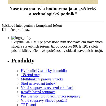
a technologický podnik“
špičkové inteligentní a komplexní řešení
Klikněte pro dotaz
Skupina SINOVO je profesionálním dodavatelem stavebních
strojů a stavebních řešení. Již od počátku 90. let 20. století
působí klíčoví členové společnosti v oblasti stavebních strojů.
Produkty
Hydraulický statický beranidlo
Těžební stroj
Multifunkční pásová vrtačka
Stroj na zvedání trubek
Vrtná souprava s reverzní cirkulací
Rotační vrtná souprava
Příslušenství pro rotační vrtací soupravy
Vrtné soupravy Sinovo použité
TRD stroj
Vrtná souprava na vodní studny
Přídavná souprava