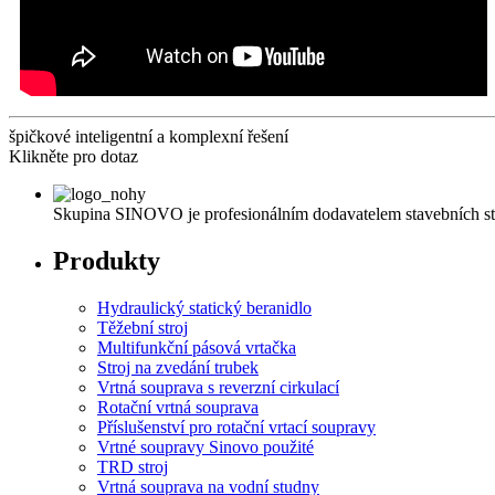
špičkové inteligentní a komplexní řešení
Klikněte pro dotaz
Skupina SINOVO je profesionálním dodavatelem stavebních strojů 
Produkty
Hydraulický statický beranidlo
Těžební stroj
Multifunkční pásová vrtačka
Stroj na zvedání trubek
Vrtná souprava s reverzní cirkulací
Rotační vrtná souprava
Příslušenství pro rotační vrtací soupravy
Vrtné soupravy Sinovo použité
TRD stroj
Vrtná souprava na vodní studny