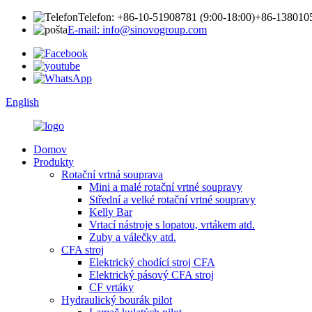
Telefon: +86-10-51908781 (9:00-18:00)
+86-1380105
E-mail: info@sinovogroup.com
English
Domov
Produkty
Rotační vrtná souprava
Mini a malé rotační vrtné soupravy
Střední a velké rotační vrtné soupravy
Kelly Bar
Vrtací nástroje s lopatou, vrtákem atd.
Zuby a válečky atd.
CFA stroj
Elektrický chodící stroj CFA
Elektrický pásový CFA stroj
CF vrtáky
Hydraulický bourák pilot