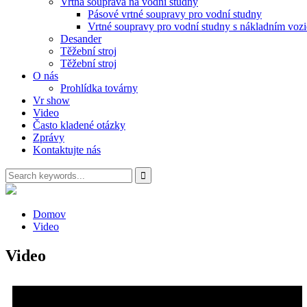
Vrtná souprava na vodní studny
Pásové vrtné soupravy pro vodní studny
Vrtné soupravy pro vodní studny s nákladním voz
Desander
Těžební stroj
Těžební stroj
O nás
Prohlídka továrny
Vr show
Video
Často kladené otázky
Zprávy
Kontaktujte nás
Domov
Video
Video