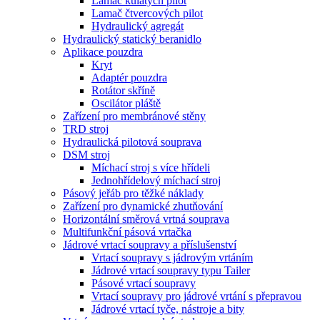
Lamač kulatých pilot
Lamač čtvercových pilot
Hydraulický agregát
Hydraulický statický beranidlo
Aplikace pouzdra
Kryt
Adaptér pouzdra
Rotátor skříně
Oscilátor pláště
Zařízení pro membránové stěny
TRD stroj
Hydraulická pilotová souprava
DSM stroj
Míchací stroj s více hřídeli
Jednohřídelový míchací stroj
Pásový jeřáb pro těžké náklady
Zařízení pro dynamické zhutňování
Horizontální směrová vrtná souprava
Multifunkční pásová vrtačka
Jádrové vrtací soupravy a příslušenství
Vrtací soupravy s jádrovým vrtáním
Jádrové vrtací soupravy typu Tailer
Pásové vrtací soupravy
Vrtací soupravy pro jádrové vrtání s přepravou
Jádrové vrtací tyče, nástroje a bity