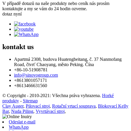
V případě dotazů na naše produkty nebo ceník nás prosím
kontaktujte a my se vám do 24 hodin ozveme.
dotaz nyní
kontakt
us
Apartmá 2308, budova Huatengbeitang, č. 37 Nanmofang
Road, čtvrť Chaoyang, město Peking. Čína
+86-10-51908781
info@sinovogroup.com
+8613801057171
+8613466631560
© Copyright - 2010-2021: Všechna práva vyhrazena.
Horké
produkty
-
Sitemap
Clay Auger
,
Pilovací stroj
,
Rotační vrtací souprava
,
Blokovací Kelly
Bar
,
Nuda Piling
,
Vyvrtávací stroj
,
Odeslat e-mail
WhatsApp