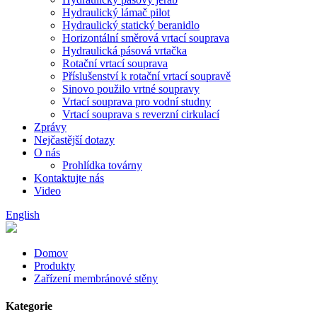
Hydraulický lámač pilot
Hydraulický statický beranidlo
Horizontální směrová vrtací souprava
Hydraulická pásová vrtačka
Rotační vrtací souprava
Příslušenství k rotační vrtací soupravě
Sinovo použilo vrtné soupravy
Vrtací souprava pro vodní studny
Vrtací souprava s reverzní cirkulací
Zprávy
Nejčastější dotazy
O nás
Prohlídka továrny
Kontaktujte nás
Video
English
Domov
Produkty
Zařízení membránové stěny
Kategorie