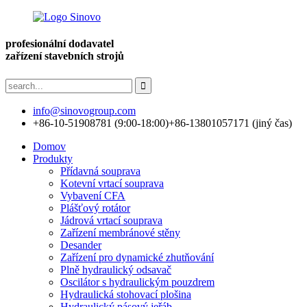
profesionální dodavatel
zařízení stavebních strojů
info@sinovogroup.com
+86-10-51908781 (9:00-18:00)
+86-13801057171 (jiný čas)
Domov
Produkty
Přídavná souprava
Kotevní vrtací souprava
Vybavení CFA
Plášťový rotátor
Jádrová vrtací souprava
Zařízení membránové stěny
Desander
Zařízení pro dynamické zhutňování
Plně hydraulický odsavač
Oscilátor s hydraulickým pouzdrem
Hydraulická stohovací plošina
Hydraulický pásový jeřáb