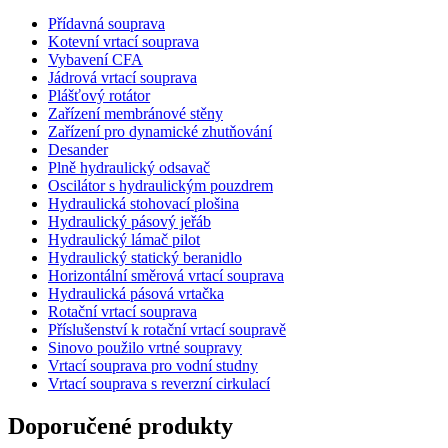
Přídavná souprava
Kotevní vrtací souprava
Vybavení CFA
Jádrová vrtací souprava
Plášťový rotátor
Zařízení membránové stěny
Zařízení pro dynamické zhutňování
Desander
Plně hydraulický odsavač
Oscilátor s hydraulickým pouzdrem
Hydraulická stohovací plošina
Hydraulický pásový jeřáb
Hydraulický lámač pilot
Hydraulický statický beranidlo
Horizontální směrová vrtací souprava
Hydraulická pásová vrtačka
Rotační vrtací souprava
Příslušenství k rotační vrtací soupravě
Sinovo použilo vrtné soupravy
Vrtací souprava pro vodní studny
Vrtací souprava s reverzní cirkulací
Doporučené produkty