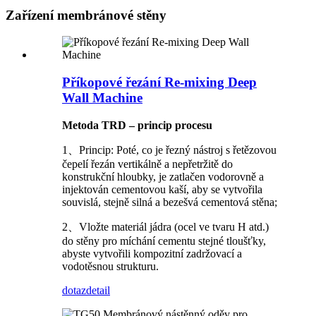
Zařízení membránové stěny
Příkopové řezání Re-mixing Deep
Wall Machine
Metoda TRD – princip procesu
1、Princip: Poté, co je řezný nástroj s řetězovou
čepelí řezán vertikálně a nepřetržitě do
konstrukční hloubky, je zatlačen vodorovně a
injektován cementovou kaší, aby se vytvořila
souvislá, stejně silná a bezešvá cementová stěna;
2、Vložte materiál jádra (ocel ve tvaru H atd.)
do stěny pro míchání cementu stejné tloušťky,
abyste vytvořili kompozitní zadržovací a
vodotěsnou strukturu.
dotaz
detail