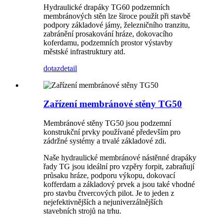
Hydraulické drapáky TG60 podzemních
membránových stěn lze široce použít při stavbě
podpory základové jámy, železničního tranzitu,
zabránění prosakování hráze, dokovacího
koferdamu, podzemních prostor výstavby
městské infrastruktury atd.
dotaz
detail
Zařízení membránové stěny TG50
Membránové stěny TG50 jsou podzemní
konstrukční prvky používané především pro
zádržné systémy a trvalé základové zdi.
Naše hydraulické membránové nástěnné drapáky
řady TG jsou ideální pro vzpěry forpit, zabraňují
průsaku hráze, podporu výkopu, dokovací
kofferdam a základový prvek a jsou také vhodné
pro stavbu čtvercových pilot. Je to jeden z
nejefektivnějších a nejuniverzálnějších
stavebních strojů na trhu.