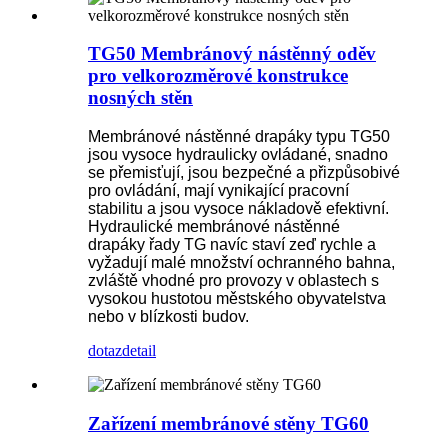
TG50 Membránový nástěnný oděv
pro velkorozměrové konstrukce
nosných stěn
Membránové nástěnné drapáky typu TG50
jsou vysoce hydraulicky ovládané, snadno
se přemisťují, jsou bezpečné a přizpůsobivé
pro ovládání, mají vynikající pracovní
stabilitu a jsou vysoce nákladově efektivní.
Hydraulické membránové nástěnné
drapáky řady TG navíc staví zeď rychle a
vyžadují malé množství ochranného bahna,
zvláště vhodné pro provozy v oblastech s
vysokou hustotou městského obyvatelstva
nebo v blízkosti budov.
dotaz
detail
Zařízení membránové stěny TG60