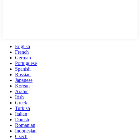
English
French
German
Portuguese
Spanish
Russian
Japanese
Korean
Arabic
Irish
Greek
Turkish
Italian
Danish
Romanian
Indonesian
Czech