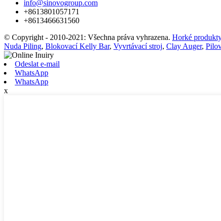
info@sinovogroup.com
+8613801057171
+8613466631560
© Copyright - 2010-2021: Všechna práva vyhrazena.
Horké produkt
Nuda Piling
,
Blokovací Kelly Bar
,
Vyvrtávací stroj
,
Clay Auger
,
Pilov
Odeslat e-mail
WhatsApp
WhatsApp
x