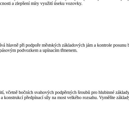
nosti a zlepšení míry využití úseku vozovky.
ívá hlavně při podpoře městských základových jám a kontrole posunu bu
ná pásovým podvozkem a upínacím třmenem.
ití, včetně bočních svahových podpěrných šroubů pro hlubinné základy, 
h a konstrukcí předpínací síly na most velkého rozsahu. Vyměňte základ