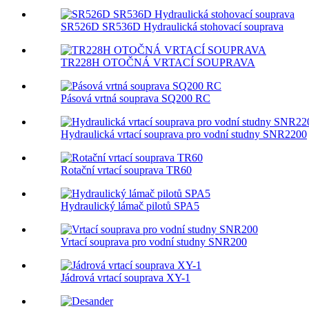
SR526D SR536D Hydraulická stohovací souprava
TR228H OTOČNÁ VRTACÍ SOUPRAVA
Pásová vrtná souprava SQ200 RC
Hydraulická vrtací souprava pro vodní studny SNR2200
Rotační vrtací souprava TR60
Hydraulický lámač pilotů SPA5
Vrtací souprava pro vodní studny SNR200
Jádrová vrtací souprava XY-1