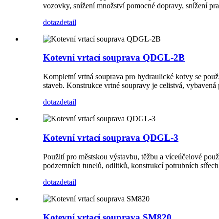
vozovky, snížení množství pomocné dopravy, snížení prac
dotaz
detail
Kotevní vrtací souprava QDGL-2B
Kompletní vrtná souprava pro hydraulické kotvy se použ
staveb. Konstrukce vrtné soupravy je celistvá, vybave
dotaz
detail
Kotevní vrtací souprava QDGL-3
Použití pro městskou výstavbu, těžbu a víceúčelové použ
podzemních tunelů, odlitků, konstrukcí potrubních střec
dotaz
detail
Kotevní vrtací souprava SM820