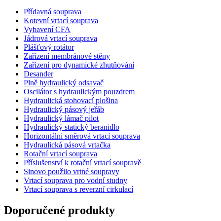
Přídavná souprava
Kotevní vrtací souprava
Vybavení CFA
Jádrová vrtací souprava
Plášťový rotátor
Zařízení membránové stěny
Zařízení pro dynamické zhutňování
Desander
Plně hydraulický odsavač
Oscilátor s hydraulickým pouzdrem
Hydraulická stohovací plošina
Hydraulický pásový jeřáb
Hydraulický lámač pilot
Hydraulický statický beranidlo
Horizontální směrová vrtací souprava
Hydraulická pásová vrtačka
Rotační vrtací souprava
Příslušenství k rotační vrtací soupravě
Sinovo použilo vrtné soupravy
Vrtací souprava pro vodní studny
Vrtací souprava s reverzní cirkulací
Doporučené produkty