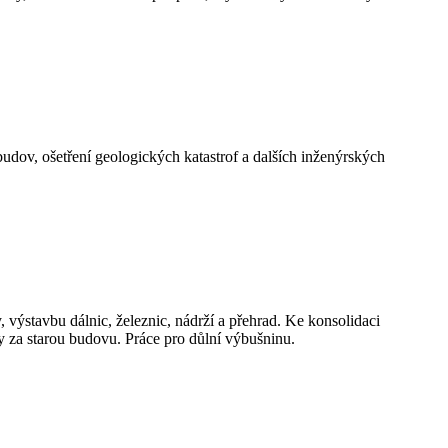
dov, ošetření geologických katastrof a dalších inženýrských
výstavbu dálnic, železnic, nádrží a přehrad. Ke konsolidaci
y za starou budovu. Práce pro důlní výbušninu.