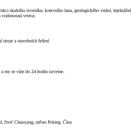
rukci skalního svorníku, kotevního lana, geologického vrtání, injektáž
 a vodonosná vrstva;
stroje a stavebních řešení
e a my se vám do 24 hodin ozveme.
, čtvrť Chaoyang, město Peking. Čína