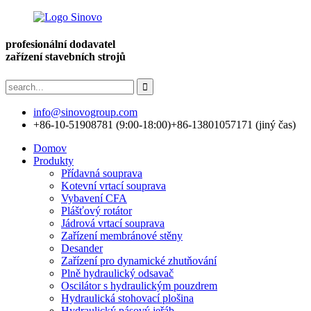
profesionální dodavatel
zařízení stavebních strojů
info@sinovogroup.com
+86-10-51908781 (9:00-18:00)
+86-13801057171 (jiný čas)
Domov
Produkty
Přídavná souprava
Kotevní vrtací souprava
Vybavení CFA
Plášťový rotátor
Jádrová vrtací souprava
Zařízení membránové stěny
Desander
Zařízení pro dynamické zhutňování
Plně hydraulický odsavač
Oscilátor s hydraulickým pouzdrem
Hydraulická stohovací plošina
Hydraulický pásový jeřáb