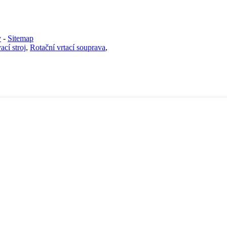
y
-
Sitemap
ací stroj
,
Rotační vrtací souprava
,