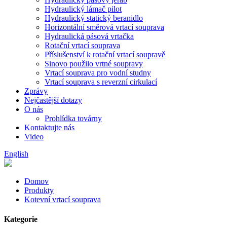
Hydraulický lámač pilot
Hydraulický statický beranidlo
Horizontální směrová vrtací souprava
Hydraulická pásová vrtačka
Rotační vrtací souprava
Příslušenství k rotační vrtací soupravě
Sinovo použilo vrtné soupravy
Vrtací souprava pro vodní studny
Vrtací souprava s reverzní cirkulací
Zprávy
Nejčastější dotazy
O nás
Prohlídka továrny
Kontaktujte nás
Video
English
Domov
Produkty
Kotevní vrtací souprava
Kategorie