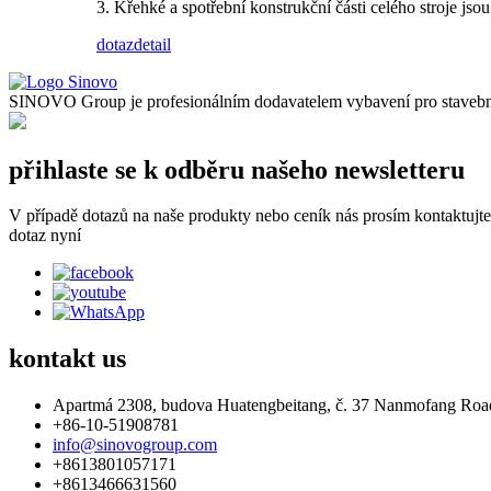
3. Křehké a spotřební konstrukční části celého stroje js
dotaz
detail
SINOVO Group je profesionálním dodavatelem vybavení pro stavební 
přihlaste se k odběru našeho newsletteru
V případě dotazů na naše produkty nebo ceník nás prosím kontaktujt
dotaz nyní
kontakt
us
Apartmá 2308, budova Huatengbeitang, č. 37 Nanmofang Road
+86-10-51908781
info@sinovogroup.com
+8613801057171
+8613466631560