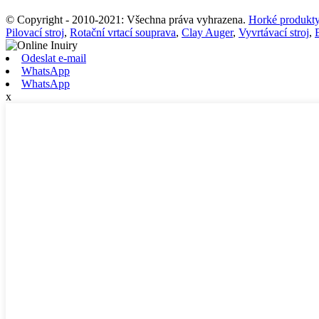
© Copyright - 2010-2021: Všechna práva vyhrazena.
Horké produkt
Pilovací stroj
,
Rotační vrtací souprava
,
Clay Auger
,
Vyvrtávací stroj
,
Odeslat e-mail
WhatsApp
WhatsApp
x