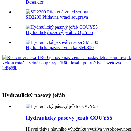
Desander
SD2200 Přídavná vrtací souprava
Hydraulický pásový jeřáb CQUY55
Hydraulická pásová vrtačka SM-300
Hydraulický pásový jeřáb
Hydraulický pásový jeřáb CQUY55
Hlavní tětiva hlavního výložníku využívá vysokopevnost