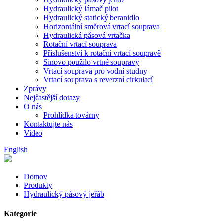
Hydraulický lámač pilot
Hydraulický statický beranidlo
Horizontální směrová vrtací souprava
Hydraulická pásová vrtačka
Rotační vrtací souprava
Příslušenství k rotační vrtací soupravě
Sinovo použilo vrtné soupravy
Vrtací souprava pro vodní studny
Vrtací souprava s reverzní cirkulací
Zprávy
Nejčastější dotazy
O nás
Prohlídka továrny
Kontaktujte nás
Video
English
Domov
Produkty
Hydraulický pásový jeřáb
Kategorie