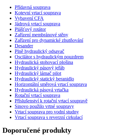
Přídavná souprava
Kotevní vrtací souprava
Vybavení CFA
Jádrová vrtací souprava
Plášťový rotátor
Zařízení membránové stěny
Zařízení pro dynamické zhutňování
Desander
Plně hydraulický odsavač
Oscilátor s hydraulickým pouzdrem
Hydraulická stohovací plošina
Hydraulický pásový jeřáb
Hydraulický lámač pilot
Hydraulický statický beranidlo
Horizontální směrová vrtací souprava
Hydraulická pásová vrtačka
Rotační vrtací souprava
Příslušenství k rotační vrtací soupravě
Sinovo použilo vrtné soupravy
Vrtací souprava pro vodní studny
Vrtací souprava s reverzní cirkulací
Doporučené produkty