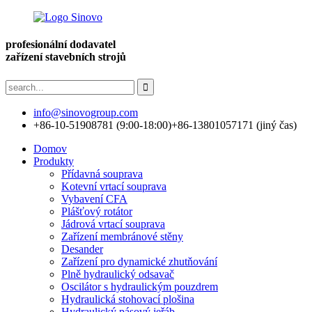
profesionální dodavatel
zařízení stavebních strojů
info@sinovogroup.com
+86-10-51908781 (9:00-18:00)
+86-13801057171 (jiný čas)
Domov
Produkty
Přídavná souprava
Kotevní vrtací souprava
Vybavení CFA
Plášťový rotátor
Jádrová vrtací souprava
Zařízení membránové stěny
Desander
Zařízení pro dynamické zhutňování
Plně hydraulický odsavač
Oscilátor s hydraulickým pouzdrem
Hydraulická stohovací plošina
Hydraulický pásový jeřáb