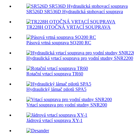
SR526D SR536D Hydraulická stohovací souprava
TR228H OTOČNÁ VRTACÍ SOUPRAVA
Pásová vrtná souprava SQ200 RC
Hydraulická vrtací souprava pro vodní studny SNR2200
Rotační vrtací souprava TR60
Hydraulický lámač pilotů SPA5
Vrtací souprava pro vodní studny SNR200
Jádrová vrtací souprava XY-1