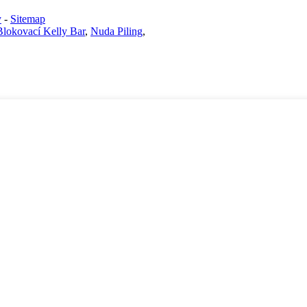
y
-
Sitemap
Blokovací Kelly Bar
,
Nuda Piling
,