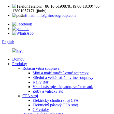
Telefon: +86-10-51908781 (9:00-18:00)
+86-
13801057171 (jindy)
E-mail: info@sinovogroup.com
English
Domov
Produkty
Rotační vrtná souprava
Mini a malé rotační vrtné soupravy
Střední a velké rotační vrtné soupravy
Kelly Bar
Vrtací nástroje s lopatou, vrtákem atd.
Zuby a válečky atd.
CFA stroj
Elektrický chodící stroj CFA
Elektrický pásový CFA stroj
CF vrtáky