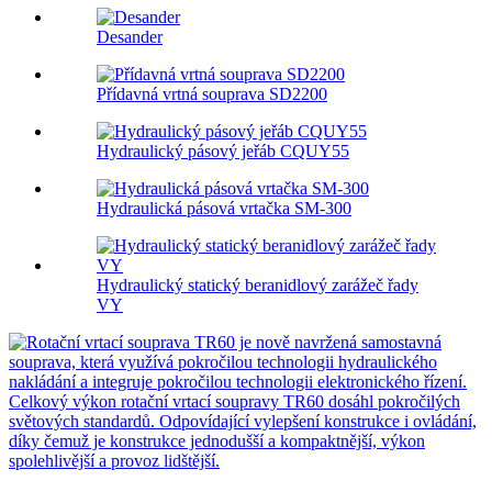
Desander
Přídavná vrtná souprava SD2200
Hydraulický pásový jeřáb CQUY55
Hydraulická pásová vrtačka SM-300
Hydraulický statický beranidlový zarážeč řady
VY