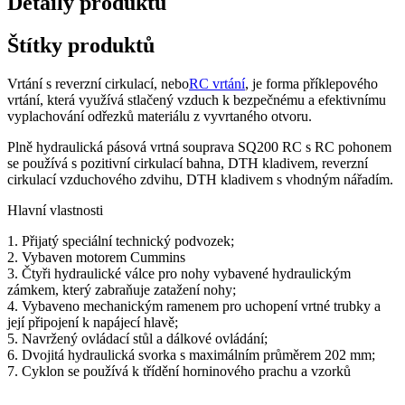
Detaily produktu
Štítky produktů
Vrtání s reverzní cirkulací, nebo
RC vrtání
, je forma příklepového
vrtání, která využívá stlačený vzduch k bezpečnému a efektivnímu
vyplachování odřezků materiálu z vyvrtaného otvoru.
Plně hydraulická pásová vrtná souprava SQ200 RC s RC pohonem
se používá s pozitivní cirkulací bahna, DTH kladivem, reverzní
cirkulací vzduchového zdvihu, DTH kladivem s vhodným nářadím.
Hlavní vlastnosti
1. Přijatý speciální technický podvozek;
2. Vybaven motorem Cummins
3. Čtyři hydraulické válce pro nohy vybavené hydraulickým
zámkem, který zabraňuje zatažení nohy;
4. Vybaveno mechanickým ramenem pro uchopení vrtné trubky a
její připojení k napájecí hlavě;
5. Navržený ovládací stůl a dálkové ovládání;
6. Dvojitá hydraulická svorka s maximálním průměrem 202 mm;
7. Cyklon se používá k třídění horninového prachu a vzorků