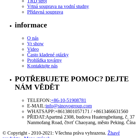
TRD stroj
Vrtná souprava na vodní studny
Přídavná souprava
informace
O nás
Vr show
Video
Často kladené otázky
Prohlídka továrny
Kontaktujte nás
POTŘEBUJETE POMOC? DEJTE
NÁM VĚDĚT
TELEFON:
+86-10-51908781
E-MAIL:
info@sinovogroup.com
WHATSAPP:
+8613801057171 / +8613466631560
PŘIDAT:
Apartmá 2308, budova Huatengbeitang, č. 37
Nanmofang Road, čtvrť Chaoyang, město Peking. Čína
© Copyright - 2010-2021: Všechna práva vyhrazena.
Žhavé