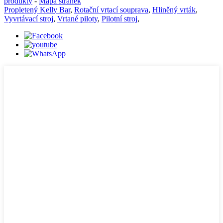
produkty
-
Mapa stránek
Propletený Kelly Bar
,
Rotační vrtací souprava
,
Hliněný vrták
,
Vyvrtávací stroj
,
Vrtané piloty
,
Pilotní stroj
,