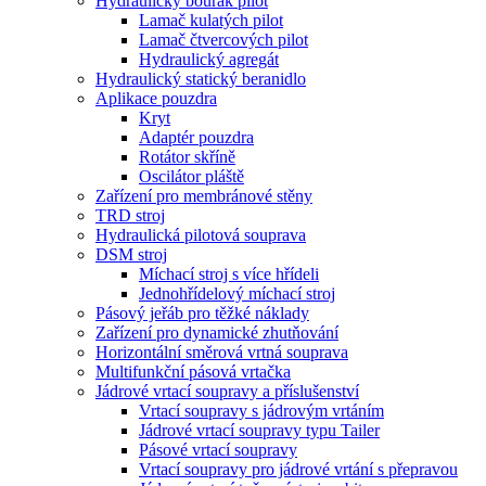
Hydraulický bourák pilot
Lamač kulatých pilot
Lamač čtvercových pilot
Hydraulický agregát
Hydraulický statický beranidlo
Aplikace pouzdra
Kryt
Adaptér pouzdra
Rotátor skříně
Oscilátor pláště
Zařízení pro membránové stěny
TRD stroj
Hydraulická pilotová souprava
DSM stroj
Míchací stroj s více hřídeli
Jednohřídelový míchací stroj
Pásový jeřáb pro těžké náklady
Zařízení pro dynamické zhutňování
Horizontální směrová vrtná souprava
Multifunkční pásová vrtačka
Jádrové vrtací soupravy a příslušenství
Vrtací soupravy s jádrovým vrtáním
Jádrové vrtací soupravy typu Tailer
Pásové vrtací soupravy
Vrtací soupravy pro jádrové vrtání s přepravou