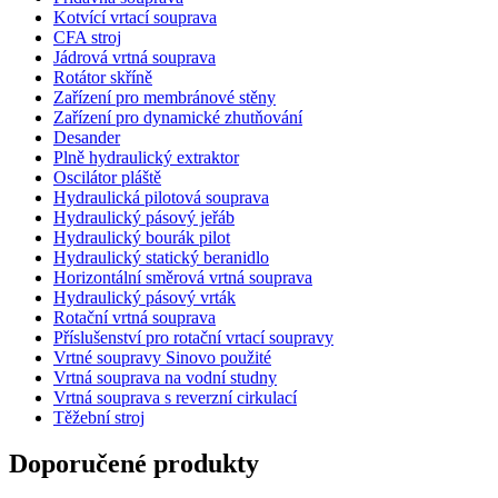
Kotvící vrtací souprava
CFA stroj
Jádrová vrtná souprava
Rotátor skříně
Zařízení pro membránové stěny
Zařízení pro dynamické zhutňování
Desander
Plně hydraulický extraktor
Oscilátor pláště
Hydraulická pilotová souprava
Hydraulický pásový jeřáb
Hydraulický bourák pilot
Hydraulický statický beranidlo
Horizontální směrová vrtná souprava
Hydraulický pásový vrták
Rotační vrtná souprava
Příslušenství pro rotační vrtací soupravy
Vrtné soupravy Sinovo použité
Vrtná souprava na vodní studny
Vrtná souprava s reverzní cirkulací
Těžební stroj
Doporučené produkty