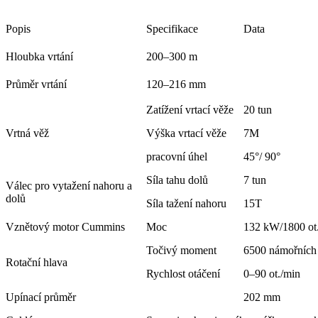
Popis
Specifikace
Data
Hloubka vrtání
200–300 m
Průměr vrtání
120–216 mm
Zatížení vrtací věže
20 tun
Vrtná věž
Výška vrtací věže
7M
pracovní úhel
45°/ 90°
Síla tahu dolů
7 tun
Válec pro vytažení nahoru a
dolů
Síla tažení nahoru
15T
Vznětový motor Cummins
Moc
132 kW/1800 ot
Točivý moment
6500 námořních
Rotační hlava
Rychlost otáčení
0–90 ot./min
Upínací průměr
202 mm