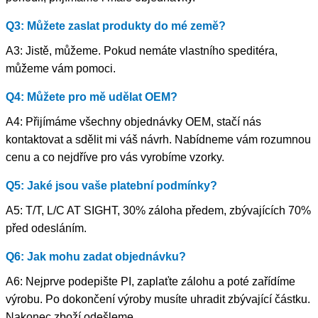
Q3: Můžete zaslat produkty do mé země?
A3: Jistě, můžeme. Pokud nemáte vlastního speditéra,
můžeme vám pomoci.
Q4: Můžete pro mě udělat OEM?
A4: Přijímáme všechny objednávky OEM, stačí nás
kontaktovat a sdělit mi váš návrh. Nabídneme vám rozumnou
cenu a co nejdříve pro vás vyrobíme vzorky.
Q5: Jaké jsou vaše platební podmínky?
A5: T/T, L/C AT SIGHT, 30% záloha předem, zbývajících 70%
před odesláním.
Q6: Jak mohu zadat objednávku?
A6: Nejprve podepište PI, zaplaťte zálohu a poté zařídíme
výrobu. Po dokončení výroby musíte uhradit zbývající částku.
Nakonec zboží odešleme.