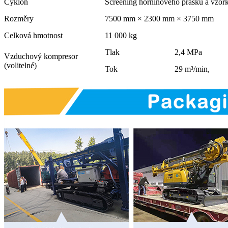
Cyklón
Screening horninového prášku a vzor
Rozměry
7500 mm × 2300 mm × 3750 mm
Celková hmotnost
11 000 kg
Tlak
2,4 MPa
Vzduchový kompresor
(volitelné)
Tok
29 m³/min,