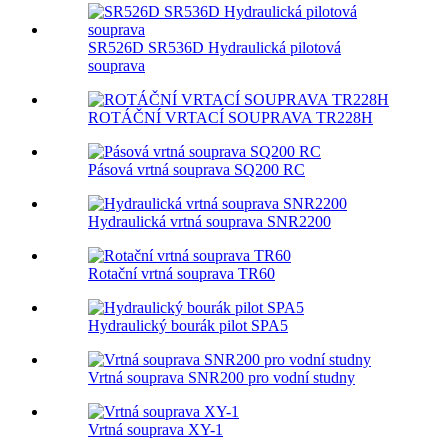
SR526D SR536D Hydraulická pilotová
souprava
ROTÁČNÍ VRTACÍ SOUPRAVA TR228H
Pásová vrtná souprava SQ200 RC
Hydraulická vrtná souprava SNR2200
Rotační vrtná souprava TR60
Hydraulický bourák pilot SPA5
Vrtná souprava SNR200 pro vodní studny
Vrtná souprava XY-1