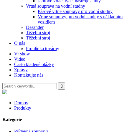
Jádrové vrtací tyče, nástroje a bity
Vrtná souprava na vodní studny
Pásové vrtné soupravy pro vodní studny
Vrtné soupravy pro vodní studny s nákladním
vozidlem
Desander
Těžební stroj
Těžební stroj
O nás
Prohlídka továrny
Vr show
Video
Často kladené otázky
Zprávy
Kontaktujte nás
Domov
Produkty
Kategorie
Přídavná souprava