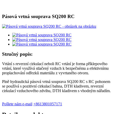
Pásová vrtná souprava SQ200 RC
Stručný popis:
Vrtání s reverzní cirkulací neboli RC vrtání je forma příklepového
vrtání, které využívá stlačený vzduch k bezpečnému a efektivnímu
proplachování odřezků materiálu z vyvrtaného otvoru.
Plně hydraulická pásová vrtná souprava SQ200 RC s RC pohonem
se používá s pozitivní cirkulací bahna, DTH kladivem, reverzní
cirkulací vzduchového zdvihu, DTH kladivem s vhodným nářadím.
Pošlete nám e-mail
+8613801057171