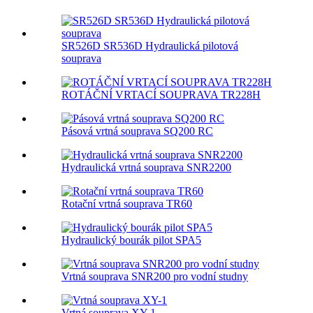
SR526D SR536D Hydraulická pilotová
souprava
ROTÁČNÍ VRTACÍ SOUPRAVA TR228H
Pásová vrtná souprava SQ200 RC
Hydraulická vrtná souprava SNR2200
Rotační vrtná souprava TR60
Hydraulický bourák pilot SPA5
Vrtná souprava SNR200 pro vodní studny
Vrtná souprava XY-1