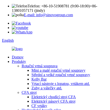
Telefon: +86-10-51908781 (9:00-18:00)
+86-
13801057171 (jindy)
E-mail: info@sinovogroup.com
English
Domov
Produkty
Rotační vrtná souprava
Mini a malé rotační vrtné soupravy
Střední a velké rotační vrtné soupravy
Kelly Bar
Vrtací nástroje s lopatou, vrtákem atd.
Zuby a válečky atd.
CFA stroj
Elektrický chodící stroj CFA
Elektrický pásový CFA stroj
CF vrtáky