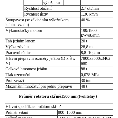
výložníku
Rychlost otáčení
2,7 ot./min
Rychlost jízdy
1,36 km/h
Stoupavost (se základním výložníkem,
40 %
kabina vzadu)
Výkon/otáčky motoru
199/1900
kW/ot./min
Tah jedním lanem
20 t
Výška zdvihu
28,8 m
Pracovní rádius
8,8–10,2 m
Hlavní přepravní rozměry jeřábu (D x Š x
7800x3500x3462
V)
mm
Celková hmotnost jeřábu
88 t
Tlak uzemnění
0,078 MPa
Protizávaží
30 tun
Maximální množství pro jednu přepravu
48 t
Průměr rotátoru skříně
1500 mm
()
volitelný
）
Hlavní specifikace rotátoru skříně
Průměr vrtání
800–1500 mm