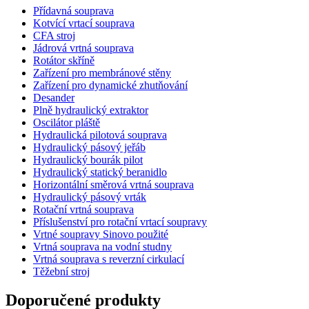
Přídavná souprava
Kotvící vrtací souprava
CFA stroj
Jádrová vrtná souprava
Rotátor skříně
Zařízení pro membránové stěny
Zařízení pro dynamické zhutňování
Desander
Plně hydraulický extraktor
Oscilátor pláště
Hydraulická pilotová souprava
Hydraulický pásový jeřáb
Hydraulický bourák pilot
Hydraulický statický beranidlo
Horizontální směrová vrtná souprava
Hydraulický pásový vrták
Rotační vrtná souprava
Příslušenství pro rotační vrtací soupravy
Vrtné soupravy Sinovo použité
Vrtná souprava na vodní studny
Vrtná souprava s reverzní cirkulací
Těžební stroj
Doporučené produkty