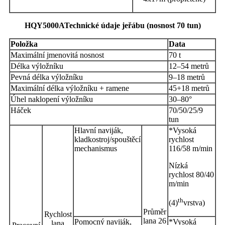
HQY5000A
Technické údaje jeřábu (nosnost 70 tun)
Položka
Data
Maximální jmenovitá nosnost
70 t
Délka výložníku
12–54 metrů
Pevná délka výložníku
9–18 metrů
Maximální délka výložníku + ramene
45+18 metrů
Úhel naklopení výložníku
30–80°
Háček
70/50/25/9
tun
Hlavní naviják,
*Vysoká
kladkostroj/spouštěcí
rychlost
mechanismus
116/58 m/min
Nízká
rychlost 80/40
m/min
th
(4)
vrstva)
Průměr
Rychlost
lana 26
Pomocný naviják,
*Vysoká
lana