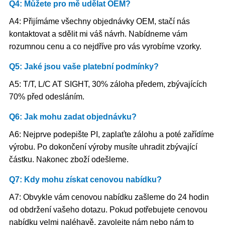
Q4: Můžete pro mě udělat OEM?
A4: Přijímáme všechny objednávky OEM, stačí nás
kontaktovat a sdělit mi váš návrh. Nabídneme vám
rozumnou cenu a co nejdříve pro vás vyrobíme vzorky.
Q5: Jaké jsou vaše platební podmínky?
A5: T/T, L/C AT SIGHT, 30% záloha předem, zbývajících
70% před odesláním.
Q6: Jak mohu zadat objednávku?
A6: Nejprve podepište PI, zaplaťte zálohu a poté zařídíme
výrobu. Po dokončení výroby musíte uhradit zbývající
částku. Nakonec zboží odešleme.
Q7: Kdy mohu získat cenovou nabídku?
A7: Obvykle vám cenovou nabídku zašleme do 24 hodin
od obdržení vašeho dotazu. Pokud potřebujete cenovou
nabídku velmi naléhavě, zavolejte nám nebo nám to