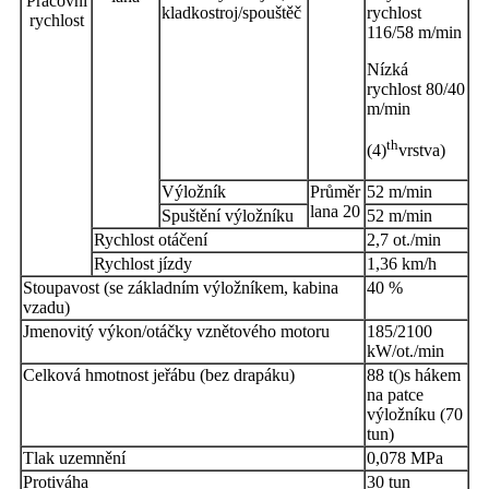
Pracovní
kladkostroj/spouštěč
rychlost
rychlost
116/58 m/min
Nízká
rychlost 80/40
m/min
th
(4)
vrstva)
Výložník
Průměr
52 m/min
lana 20
Spuštění výložníku
52 m/min
Rychlost otáčení
2,7 ot./min
Rychlost jízdy
1,36 km/h
Stoupavost (se základním výložníkem, kabina
40 %
vzadu)
Jmenovitý výkon/otáčky vznětového motoru
185/2100
kW/ot./min
Celková hmotnost jeřábu (bez drapáku)
88 t
()
s hákem
na patce
výložníku (70
tun)
Tlak uzemnění
0,078 MPa
Protiváha
30 tun