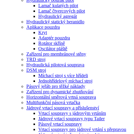
Hydraulický bourák pilot
Lamač kulatých pilot
Lamač čtvercových pilot
Hydraulický agregát
Hydraulický statický beranidlo
Aplikace pouzdra
Kryt
Adaptér pouzdra
Rotátor skříně
Oscilátor pláště
Zařízení pro membránové stěny
TRD stroj
Hydraulická pilotová souprava
DSM stroj
Míchací stroj s více hřídeli
Jednohřídelový míchací stroj
Pásový jeřáb pro těžké náklady
Zařízení pro dynamické zhutňování
Horizontální směrová vrtná souprava
Multifunkční pásová vrtačka
Jádrové vrtací soupravy a příslušenství
Vrtací soupravy s jádrovým vrtáním
Jádrové vrtací soupravy typu Tailer
Pásové vrtací soupravy
Vrtací soupravy pro jádrové vrtání s přepravou