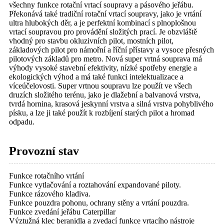
všechny funkce rotační vrtací soupravy a pásového jeřábu.
Překonává také tradiční rotační vrtací soupravy, jako je vrtání
ultra hlubokých děr, a je perfektní kombinací s plnoplošnou
vrtací soupravou pro provádění složitých prací. Je obzvláště
vhodný pro stavbu okluzivních pilot, mostních pilot,
základových pilot pro námořní a říční přístavy a vysoce přesných
pilotových základů pro metro. Nová super vrtná souprava má
výhody vysoké stavební efektivity, nízké spotřeby energie a
ekologických výhod a má také funkci intelektualizace a
víceúčelovosti. Super vrtnou soupravu lze použít ve všech
druzích složitého terénu, jako je dlažební a balvanová vrstva,
tvrdá hornina, krasová jeskynní vrstva a silná vrstva pohyblivého
písku, a lze ji také použít k rozbíjení starých pilot a hromad
odpadu.
Provozní stav
Funkce rotačního vrtání
Funkce vytlačování a roztahování expandované piloty.
Funkce rázového kladiva.
Funkce pouzdra pohonu, ochrany stěny a vrtání pouzdra.
Funkce zvedání jeřábu Caterpillar
Výztužná klec beranidla a zvedací funkce vrtacího nástroje