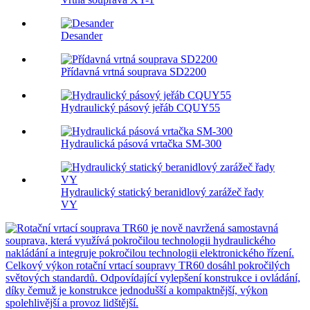
Desander
Přídavná vrtná souprava SD2200
Hydraulický pásový jeřáb CQUY55
Hydraulická pásová vrtačka SM-300
Hydraulický statický beranidlový zarážeč řady
VY