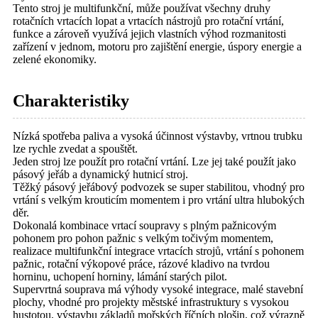
Tento stroj je multifunkční, může používat všechny druhy
rotačních vrtacích lopat a vrtacích nástrojů pro rotační vrtání,
funkce a zároveň využívá jejich vlastních výhod rozmanitosti
zařízení v jednom, motoru pro zajištění energie, úspory energie a
zelené ekonomiky.
Charakteristiky
Nízká spotřeba paliva a vysoká účinnost výstavby, vrtnou trubku
lze rychle zvedat a spouštět.
Jeden stroj lze použít pro rotační vrtání. Lze jej také použít jako
pásový jeřáb a dynamický hutnicí stroj.
Těžký pásový jeřábový podvozek se super stabilitou, vhodný pro
vrtání s velkým krouticím momentem i pro vrtání ultra hlubokých
děr.
Dokonalá kombinace vrtací soupravy s plným pažnicovým
pohonem pro pohon pažnic s velkým točivým momentem,
realizace multifunkční integrace vrtacích strojů, vrtání s pohonem
pažnic, rotační výkopové práce, rázové kladivo na tvrdou
horninu, uchopení horniny, lámání starých pilot.
Supervrtná souprava má výhody vysoké integrace, malé stavební
plochy, vhodné pro projekty městské infrastruktury s vysokou
hustotou, výstavbu základů mořských říčních plošin, což výrazně