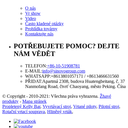
O nás
Vr show
Video
Často kladené otázky
Prohlídka továrny
Kontaktujte nás
POTŘEBUJETE POMOC? DEJTE
NÁM VĚDĚT
TELEFON:
+86-10-51908781
E-MAIL:
info@sinovogroup.com
WHATSAPP:
+8613801057171 / +8613466631560
PŘIDAT:
Apartmá 2308, budova Huatengbeitang, č. 37
Nanmofang Road, čtvrť Chaoyang, město Peking. Čína
© Copyright - 2010-2021: Všechna práva vyhrazena.
Žhavé
produkty
-
Mapa stránek
Propletený Kelly Bar
,
Vyvrtávací stroj
,
Vrtané piloty
,
Pilotní stroj
,
Rotační vrtací souprava
,
Hliněný vrták
,