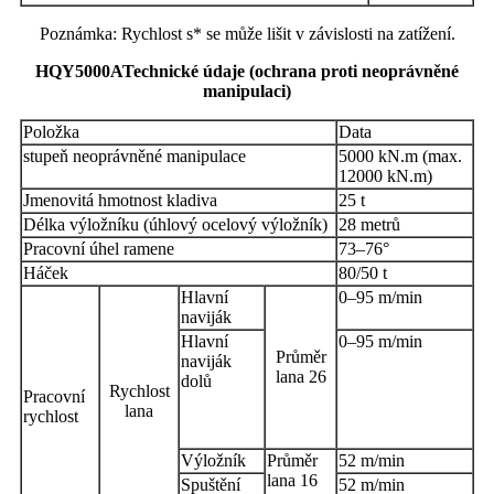
Poznámka: Rychlost s* se může lišit v závislosti na zatížení.
HQY5000A
Technické údaje (ochrana proti neoprávněné
manipulaci)
Položka
Data
stupeň neoprávněné manipulace
5000 kN.m (max.
12000 kN.m)
Jmenovitá hmotnost kladiva
25 t
Délka výložníku (úhlový ocelový výložník)
28 metrů
Pracovní úhel ramene
73–76°
Háček
80/50 t
Hlavní
0–95 m/min
naviják
Hlavní
0–95 m/min
Průměr
naviják
lana 26
dolů
Rychlost
Pracovní
lana
rychlost
Výložník
Průměr
52 m/min
lana 16
Spuštění
52 m/min