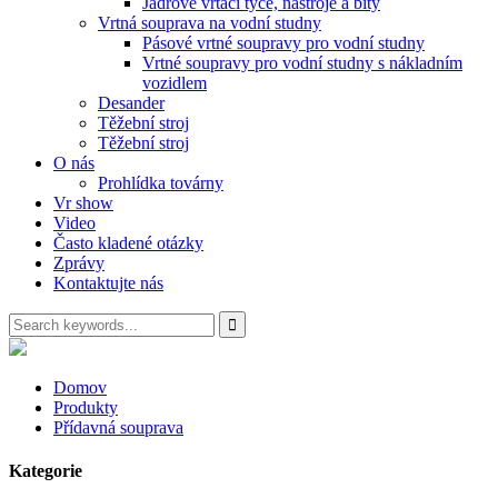
Jádrové vrtací tyče, nástroje a bity
Vrtná souprava na vodní studny
Pásové vrtné soupravy pro vodní studny
Vrtné soupravy pro vodní studny s nákladním
vozidlem
Desander
Těžební stroj
Těžební stroj
O nás
Prohlídka továrny
Vr show
Video
Často kladené otázky
Zprávy
Kontaktujte nás
Domov
Produkty
Přídavná souprava
Kategorie